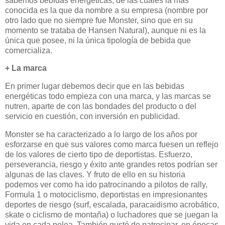
sabemos bebidas energéticas, de las cuales la más
conocida es la que da nombre a su empresa (nombre por
otro lado que no siempre fue Monster, sino que en su
momento se trataba de Hansen Natural), aunque ni es la
única que posee, ni la única tipología de bebida que
comercializa.
+ La marca
En primer lugar debemos decir que en las bebidas
energéticas todo empieza con una marca, y las marcas se
nutren, aparte de con las bondades del producto o del
servicio en cuestión, con inversión en publicidad.
Monster se ha caracterizado a lo largo de los años por
esforzarse en que sus valores como marca fuesen un reflejo
de los valores de cierto tipo de deportistas. Esfuerzo,
perseverancia, riesgo y éxito ante grandes retos podrían ser
algunas de las claves. Y fruto de ello en su historia
podemos ver como ha ido patrocinando a pilotos de rally,
Formula 1 o motociclismo, deportistas en impresionantes
deportes de riesgo (surf, escalada, paracaidismo acrobático,
skate o ciclismo de montaña) o luchadores que se juegan la
vida en cada pelea. También gustó de patrocinar, en épocas